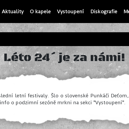
Aktuality
O kapele
Vystoupení
Diskografie
M
Léto 24´ je za námi!
dní letní festivaly. Šlo o slovenské Punkáči Deťom, C
e info o podzimní sezóně mrkni na sekci "Vystoupení".