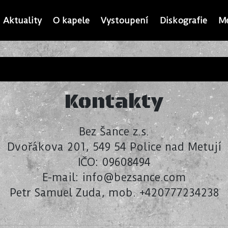
Aktuality
O kapele
Vystoupení
Diskografie
M
Kontakty
Bez Šance z.s.
Dvořákova 201, 549 54 Police nad Metují
IČO:
09608494
E-mail:
info@bezsance.com
Petr Samuel Zuda
, mob.
+420777234238