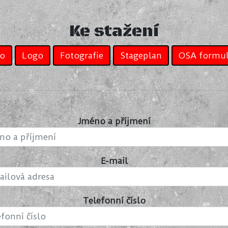
Ke stažení
io
Logo
Fotografie
Stageplan
OSA formul
Jméno a příjmení
E-mail
Telefonní číslo